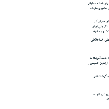
ار هسته‌ عملیاتی
-تکفیری منهدم
 جبران آثار
بانک ملی ایران
ات را بخشید
 ملی خداحافظی
 حمله آمریکا به
ن اربعین حسینی را
ره گوشت‌های
زمان ما امنیت
کنند