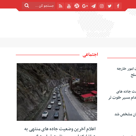
پنج شنبه, ۱۵ مرداد , ۱۴۰۵
| 22 صفر 1448
Thursday, 6 August , 2026
اجتماعی
 امور خارجه
سلح
یت جاده های
دام مسیر خلوت تر
دان مشخص شد
اعلام آخرین وضعیت جاده های منتهی به