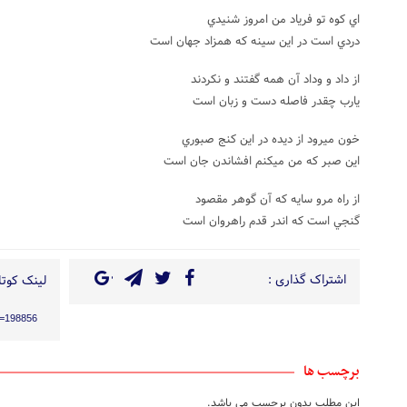
اي کوه تو فرياد من امروز شنيدي
دردي است در اين سينه که همزاد جهان است
از داد و وداد آن همه گفتند و نکردند
يارب چقدر فاصله دست و زبان است
خون ميرود از ديده در اين کنج صبوري
اين صبر که من ميکنم افشاندن جان است
از راه مرو سايه که آن گوهر مقصود
گنجي است که اندر قدم راهروان است
اشتراک گذاری :
لینک کوتاه
?p=198856
برچسب ها
این مطلب بدون برچسب می باشد.