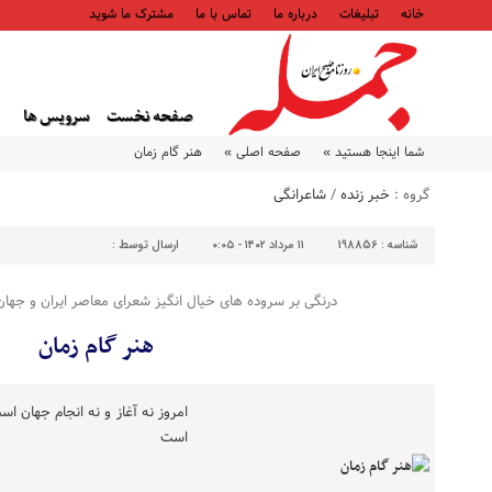
خانه
تبلیغات
درباره ما
تماس با ما
مشترک ما شوید
صفحه نخست
سرویس ها
شما اینجا هستید »
صفحه اصلی »
هنر گام زمان
گروه :
خبر زنده
/
شاعرانگی
شناسه :
198856
۱۱ مرداد ۱۴۰۲ - ۰:۰۵
ارسال توسط :
درنگی بر سروده های خیال انگیز شعرای معاصر ایران و جها
هنر گام زمان
امروز نه آغاز و نه انجام جهان 
است