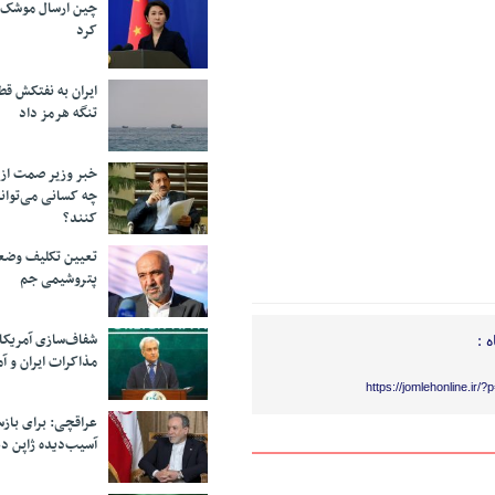
چین ارسال موشک ب
کرد
ایران به نفتکش قط
تنگه هرمز داد
خبر وزیر صمت از 
چه کسانی می‌توانن
کنند؟
تعیین تکلیف وضع
پتروشیمی جم
شفاف‌سازی آمریکا
 :
مذاکرات ایران و آم
https://jomlehonline.ir/
عراقچی: برای باز
آسیب‌دیده ژاپن دع