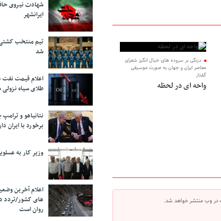
شهادت نیروی حاف
ایرانشهر
تیم منتخب کشتی آ
شد
درنگی بر سروده های خیال انگیز شعرای
معاصر ایران و جهان به صورت موسیقی
گفتار
اعلام قیمت نفت د
واحه ای در لحظه
طلای سیاه نزولی 
نتانیاهو و ترامپ 
برخورد با ایران دار
وزیر کار به عسلوی
اعلام آخرین وضعی
های کشور/تردد د
 در وب منتشر خواهد شد.
روان است