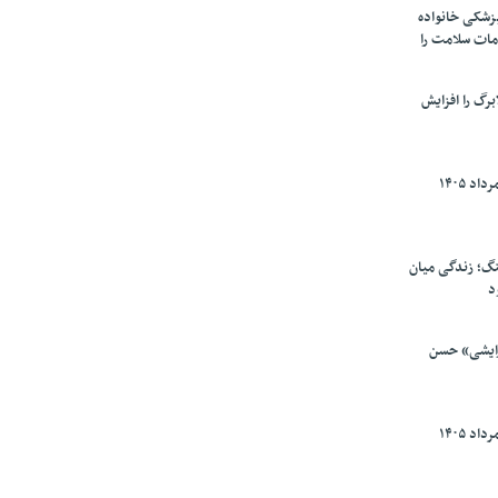
پزشکی خانواده
مات سلامت را
برگ را افزایش
گ؛ زندگی میان
د
رایشی» حسن