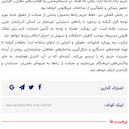
حریم راه» ادامه دارد؛ یگانی که هدف آن انسجام‌بخشی به فعالیت‌های نظارتی، افزایش
حضور میدانی و جلوگیری از مداخلات غیرقانونی خواهد بود.
در بخش قضایی نیز، حفظ حریم راه‌ها به‌عنوان بخشی از صیانت از حقوق عامه مورد
توجه قرار گرفته و برخورد با راه‌های دسترسی غیرمجاز در استان آذربایجان غربی
سرعت یافته است. این رویکرد، همراه با توجه به تأمین اعتبارات لازم برای تملک
قانونی مسیرها، موجب کاهش اختلافات و تسهیل در اجرای احکام مرتبط خواهد شد.
ترکیب سه رویکرد فناورانه، حقوقی و اجرایی از ارتقای سامانه ثبت تخلفات گرفته تا
تهیه نقشه‌های حدنگاری و شکل‌گیری ساختارهای حفاظتی چشم‌اندازی روشن از آینده
مدیریت حریم راه را ترسیم می‌کند. آینده‌ای که در آن، کنترل هوشمند به جای
واکنش‌های دیرهنگام می‌نشیند و صیانت از راه‌ها به شیوه‌ای علمی‌تر، مستندتر و
کارآمدتر انجام خواهد شد.
اشتراک گذاری :
لینک کوتاه :
https://jomlehonline.ir/?p=219758
برچسب ها