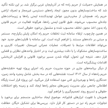
در همایش «صیانت از حریم راه» که در آذربایجان غربی برگزار شد، بر این نکته تأکید
شد که ساخت‌وسازهای بدون مجوز، ایجاد راه‌های دسترسی غیرمجاز و تصرف اراضی
حریم راه، همچنان از مخرب‌ترین عوامل تهدیدکننده ایمنی راه‌ها و زیرساخت‌های
جاده‌ای محسوب می‌شوند. طبق قانون ایمنی راه‌ها، هرگونه فعالیت در حریم قانونی
راه بدون اخذ مجوز، تخلف محسوب شده و مشمول برخورد حقوقی است.
در همین چارچوب، ارتقاء سامانه ثبت تخلفات حریم راه امکان پایش یکپارچه، مستمر
و مبتنی بر داده‌های مستند را فراهم کرده است. این سامانه با قابلیت‌های جدید خود
می‌تواند اطلاعات مرتبط با تصرفات، عملیات عمرانی غیرمجاز، تغییرات کاربری و
ساخت‌وسازهای مشکوک را با دقت بیشتری ثبت و در اختیار واحدهای نظارتی و قضایی
قرار دهد. نتیجه این تحول، کوتاه شدن مسیر برخورد قانونی و افزایش اثربخشی
اقدامات پیشگیرانه است.
از دیگر برنامه‌های جاری در حوزه مدیریت حریم راه، اجرای پروژه تهیه «نقشه‌های
حریم راه‌ها» از سال ۱۴۰۲ است؛ نقشه‌هایی که در سه بخش شامل پنجره واحد زمین،
حدنگاری راه‌ها و بهره‌برداری فنی مورد استفاده قرار می‌گیرد. این پروژه قرار است پایگاه
اطلاعاتی جامعی برای مدیریت زمین‌های مجاور راه‌ها ایجاد کند و زمینه رفع اختلافات
حقوقی و تسریع روند تصمیم‌گیری را فراهم آورد.
هم‌زمان با تقویت ابزارهای فناورانه، موضوع ایجاد ساختاری منسجم برای برخورد با
تجاوزات حریم راه نیز در دستور کار قرار دارد. بررسی‌ها برای تشکیل «یگان حفاظت