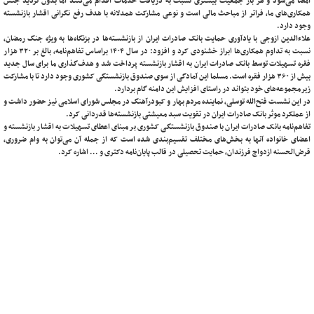
امضا می‌شود و هر بار جمعیت بیشتری نسبت به دریافت خدمات اقدام می‌کنند اما بدون تردید جنس
همکاری‌های ما، فراتر از مباحث مالی است و نوعی مشارکت همدلانه با هدف رفع نگرانی اقشار بازنشسته
وجود دارد.
علاءالدین ازوجی با یادآوری حمایت بانک صادرات ایران از بازنشسته‌ها در بزنگاه‌ها به ویژه جنگ رمضان،
نسبت به تداوم همکاری‌ها ابراز خشنودی کرد و افزود: در سال ۱۴۰۴ براساس تفاهم‌نامه، بالغ بر ۳۲۰ هزار
فقره تسهیلات توسط بانک صادرات ایران به اقشار بازنشسته پرداخت شد و هدف‌گذاری ما برای سال جدید
بیش از ۳۶۰ هزار فقره است. مسلما این آمادگی از سوی صندوق بازنشستگی کشوری وجود دارد تا با مشارکت
زیرمجموعه‌های خود بتواند در راستای افزایش این دامنه گام بردارد.
در این نشست فتح‌الله توسلی، نماینده مردم بهار و کبودرآهنگ در مجلس شورای اسلامی نیز حضور داشت و
از عملکرد موثر بانک صادرات ایران در تقویت سبد معیشتی بازنشسته‌ها قدردانی کرد.
تفاهم‌نامه بانک صادرات ایران با صندوق بازنشستگی کشوری بر مبنای اعطای تسهیلات به اقشار بازنشسته و
اعضای خانواده آنها به بخش‌های مختلف تقسیم‌بندی شده است که از جمله آن می‌توان به وام ضروری،
قرض‌الحسنه ازدواج فرزندان، حمایت تحصیلی در قالب پایان‌نامه دکتری و … اشاره کرد.