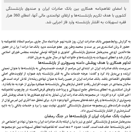
​با امضای تفاهم‌نامه همکاری بین بانک صادرات ایران و صندوق بازنشستگی
کشوری با هدف تکریم بازنشسته‌ها و ارتقای توانمندی مالی آنها، اعطای 360 هزار
فقره تسهیلات به اقشار بازنشسته وارد فاز اجرایی شد.
به گزارش روابط‌عمومی بانک صادرات ایران، روز شنبه نهم خردادماه سال جاری، مراسم انعقاد تفاهم‌نامه با
حضور قربان اسکندری سرپرست و محمد وطن‌پور عضو هیئت‌مدیره بانک صادرات ایران در حضور
علاءالدین ازوجی مدیرعامل صندوق بازنشستگی کشوری و فتح‌الله توسلی نماینده مجلس شورای اسلامی
برگزار شد و اعطای تسهیلات به بازنشسته‌ها و خانواده آنها در سال جاری به جریان افتاد.
تداوم همکاری با هدف پوشش دامنه وسیع‌تری از بازنشسته‌ها
سرپرست بانک صادرات ایران در ابتدای این مراسم از فرصت خدمت‌رسانی به بازنشسته‌ها با عنوان نعمتی
ارزنده و بی‌بدیل یاد کرد و گفت: عرضه خدمات مالی به قشر بازنشسته باید همواره از اولویت‌های اصلی
نظام‌های اقتصادی باشد. بانک صادرات ایران در همین راستا به عنوان نهادی ریشه‌دار تلاش کرده است طی
سالیان متمادی در جهت افزایش رفاه و کاهش نیازهای مالی بازنشسته‌ها عملکرد موثری از خود به جا بگذارد.
قربان اسکندری به اعطای بسته‌های جامع تسهیلاتی و پرداخت وام‌های قرض‌الحسنه در چارچوب تفاهم‌نامه
اخیر اشاره کرد و افزود: در مجموعه بانک صادرات ایران، تمایل به تداوم همکاری‌ها با هدف پوشش قشر
وسیع‌تری از بازنشسته‌ها و رفع دغدغه‌های معیشتی آنها وجود دارد. برای تحقق حداکثری این امر می‌توان از
ظرفیت شرکت‌های زیرمجموعه صندوق بازنشستگی کشوری نهایت بهره را برد و خدمات بانکی را به دایره
گسترده‌تری از اقشار بازنشسته تسری داد.
حمایت بانک صادرات ایران از بازنشسته‌ها در جنگ رمضان
مدیرعامل صندوق بازنشستگی کشوری نیز با بیان اینکه بانک صادرات ایران به عنوان نهادی اجتماعی در
ذهن بازنشسته‌ها حک شده است، گفت: حدود ۳ دهه است که تفاهم‌نامه اعطای تسهیلات بین دو مجموعه