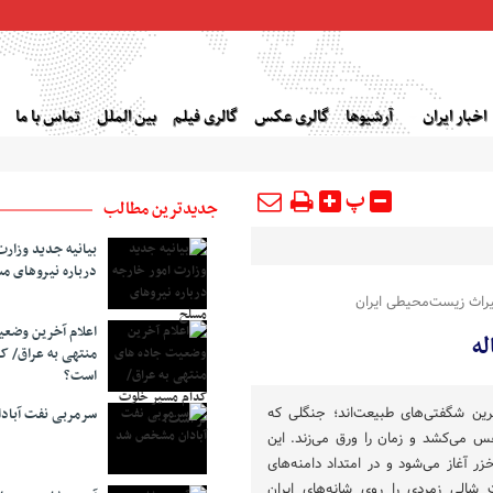
اخبار ایران
آرشیوها
گالری عکس
گالری فیلم
بین الملل
تماس با ما
پ
جدیدترین مطالب
بیانیه جدید وزارت
درباره نیروهای م
راث زیست‌محیطی ایران
اعلام آخرین وضع
له
منتهی به عراق/ ک
است؟
رین شگفتی‌های طبیعت‌اند؛ جنگلی که
سرمربی نفت آبا
می‌کشد و زمان را ورق می‌زند. این
ر آغاز می‌شود و در امتداد دامنه‌های
 شالی زمردی را روی شانه‌های ایران