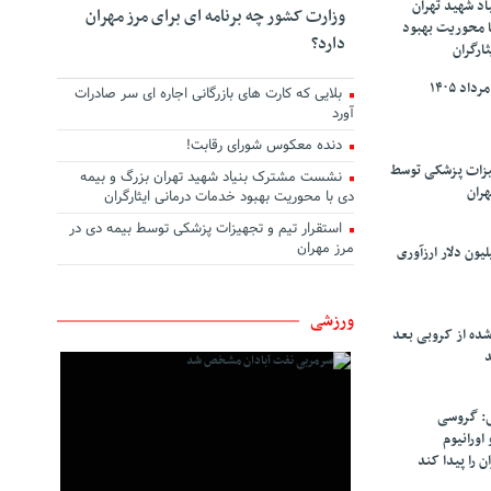
د شهید تهران
وزارت کشور چه برنامه ای برای مرز مهران
ا محوریت بهبود
دارد؟
ارگران
بلایی که کارت های بازرگانی اجاره ای سر صادرات
آورد
دنده معکوس شورای رقابت!
هیزات پزشکی توسط
نشست مشترک بنیاد شهید تهران بزرگ و بیمه
هران
دی با محوریت بهبود خدمات درمانی ایثارگران
استقرار تیم و تجهیزات پزشکی توسط بیمه دی در
مرز مهران
سپاهان ۹۰ میلیون دلار ارزآوری
ورزشی
شده از کروبی بعد
د
: گروسی
۴۰۰ کیلو اورانیوم
ن را پیدا کند