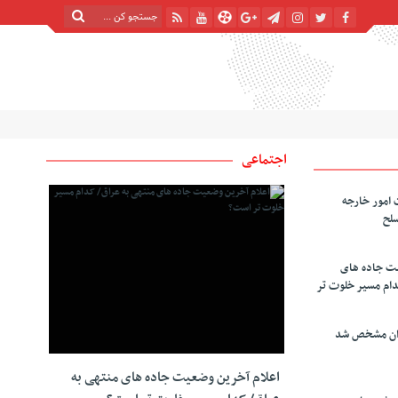
شنبه, ۱۷ مرداد , ۱۴۰۵
| 24 صفر 1448
Saturday, 8 August , 2026
اجتماعی
 امور خارجه
سلح
یت جاده های
دام مسیر خلوت تر
دان مشخص شد
اعلام آخرین وضعیت جاده های منتهی به