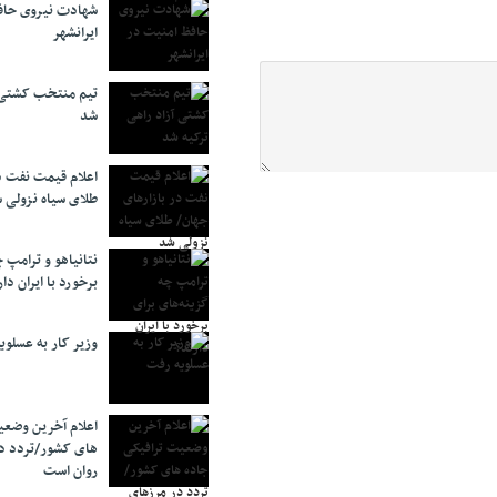
شهادت نیروی حاف
ایرانشهر
تیم منتخب کشتی آ
شد
اعلام قیمت نفت د
طلای سیاه نزولی 
نتانیاهو و ترامپ 
برخورد با ایران دار
وزیر کار به عسلوی
اعلام آخرین وضعی
های کشور/تردد د
روان است