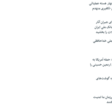
ار هسته‌ عملیاتی
-تکفیری منهدم
 جبران آثار
بانک ملی ایران
ات را بخشید
 ملی خداحافظی
 حمله آمریکا به
ن اربعین حسینی را
ره گوشت‌های
زمان ما امنیت
کنند