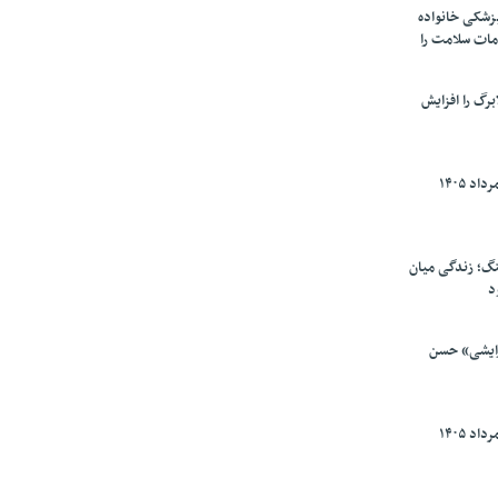
پزشکی خانواده
مات سلامت را
برگ را افزایش
گ؛ زندگی میان
د
رایشی» حسن