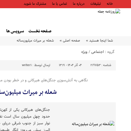
خانه
تبلیغات
درباره ما
تماس با ما
مشترک ما شوید
صفحه نخست
سرویس ها
شما اینجا هستید »
صفحه اصلی »
شعله بر میراث میلیون‌ساله
گروه :
اجتماعی
/
ویژه
شناسه :
219753
۰۴ آذر ۱۴۰۴ - ۱۳:۲۱
ارسال توسط :
writer1
نگاهی به آتش‌سوزی جنگل‌های هیرکانی و در خطر بودن می
شعله بر میراث میلیون‌سا
جنگل‌های هیرکانی یکی از کهن‌ت
حدود چهل میلیون سال است نفس 
نوار سبز از جنوب شرقی دریای خز
البرز پیش می‌رود؛ انگار طبیعت