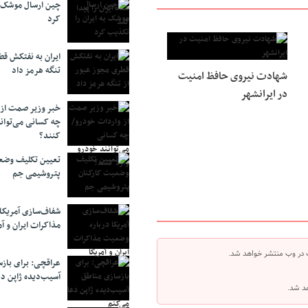
چین ارسال موشک ب
کرد
ایران به نفتکش قط
تنگه هرمز داد
شهادت نیروی حافظ امنیت
در ایرانشهر
خبر وزیر صمت از 
چه کسانی می‌توانن
کنند؟
تعیین تکلیف وضع
پتروشیمی جم
شفاف‌سازی آمریکا
مذاکرات ایران و آم
 در وب منتشر خواهد شد.
عراقچی: برای باز
آسیب‌دیده ژاپن دع
هد شد.