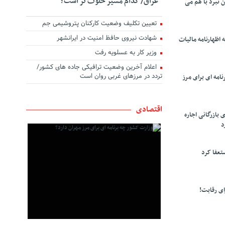
عراق/ کدام مسیر خلوت تر است؟
ن نبرد با هم می
تعیین تکلیف وضعیت کارکنان پتروشیمی جم
شهادت نیروی حافظ امنیت در ایرانشهر
 اظهارنامه مالیات
وزیر کار به عسلویه رفت
اعلام آخرین وضعیت ترافیکی جاده های کشور/
تردد در مرزهای غربی روان است
امه ای برای مرز
اقتصادی
 بازرگانی اجاره
د
تعفا کرد
ی رقابت!