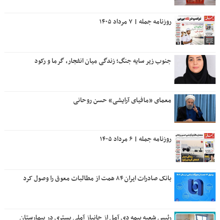
روزنامه جمله | ۷ مرداد ۱۴۰۵
جنوب زیر سایه جنگ؛ زندگی میان انفجار، گرما و رکود
معمای «مافیای آرایشی» حسن روحانی
روزنامه جمله | ۶ مرداد ۱۴۰۵
بانک صادرات ایران ۸۴ همت از مطالبات معوق را وصول کرد
رئیس شعبه بیمه دی آمل از جانباز آملی بستری در بیمارستان