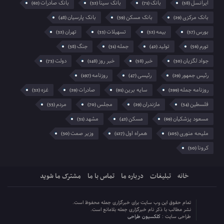
ایرانسل
بانک
بانک سینا
بانک صادرات
(62)
(32)
(71)
(58)
بانک مرکزی
بانک مسکن
بانک پارسیان
(48)
(39)
(29)
بورس
بیمه
تسهیلات
تهران
(32)
(33)
(52)
(57)
تورم
تولید
جمله
جنگ
(38)
(31)
(42)
(56)
جواد لگزیان
خبر
خبر روز
دولت
(73)
(148)
(58)
(30)
رئیس جمهور
رئیسی
روزنامه
(197)
(47)
(29)
روزنامه جمله
سایه برین
صادرات
غزه
(32)
(29)
(91)
(299)
فلسطین
مازندران
مجلس
مردم
(33)
(70)
(29)
(34)
مسعود پزشکیان
مسکن
مشهد
(31)
(42)
(69)
ملیحه منوری
همراه اول
وزیر صمت
(30)
(127)
(105)
کرونا
(50)
خانه
تبلیغات
درباره ما
تماس با ما
مشترک ما شوید
تمام حقوق این وب سایت برای خبرگزاری جمله محفوظ است.
نشر مطالب با ذکر نام خبرگزاری جمله بلامانع است.
طراحی سایت :
کلکسیون طراحی