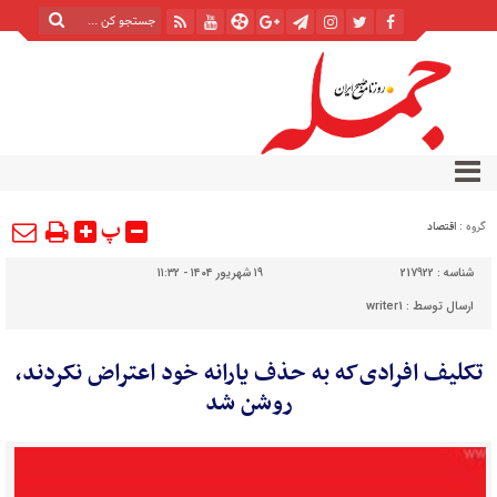
پ
گروه :
اقتصاد
شناسه :
217922
۱۹ شهریور ۱۴۰۴ - ۱۱:۳۲
ارسال توسط :
writer1
تکلیف افرادی‌که به حذف یارانه خود اعتراض نکردند،
روشن شد