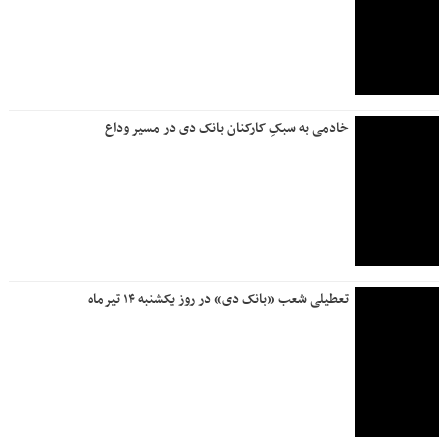
اجتماعی
اعلام آخرین وضعیت جاده های منتهی به عراق/ کدام مسیر خلوت
تر است؟
تعیین تکلیف وضعیت کارکنان پتروشیمی جم
شهادت نیروی حافظ امنیت در ایرانشهر
وزیر کار به عسلویه رفت
اعلام آخرین وضعیت ترافیکی جاده های کشور/تردد در مرزهای