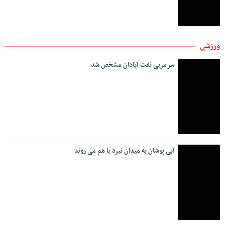
تورم
تولید
جمله
جنگ
(38)
(31)
(42)
(56)
جواد لگزیان
خبر
خبر روز
دولت
(73)
(148)
(58)
(30)
رئیس جمهور
رئیسی
روزنامه
(197)
(47)
(29)
روزنامه جمله
سایه برین
صادرات
غزه
(32)
(29)
(91)
(299)
فلسطین
مازندران
مجلس
مردم
(33)
(70)
(29)
(34)
مسعود پزشکیان
مسکن
مشهد
(31)
(42)
(69)
ملیحه منوری
همراه اول
وزیر صمت
(30)
(127)
(105)
کرونا
(50)
خانه
تبلیغات
درباره ما
تماس با ما
مشترک ما شوید
تمام حقوق این وب سایت برای خبرگزاری جمله محفوظ است.
نشر مطالب با ذکر نام خبرگزاری جمله بلامانع است.
طراحی سایت :
کلکسیون طراحی