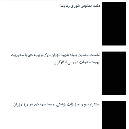
علی نبیان تشریح کرد؛ نقش‌آفرینی موثر سازمان ملی زمین و
مسکن در توسعه راه‌ها
برچسب‌ها
آمریکا
اخبار
اربعین
استقلال
(31)
(32)
(302)
(32)
اسرائیل
اقتصاد
انتخابات
ایران
(160)
(82)
(66)
(39)
ایرانسل
بانک
بانک سینا
بانک صادرات
(62)
(32)
(71)
(58)
بانک مرکزی
بانک مسکن
بانک پارسیان
(48)
(39)
(29)
بورس
بیمه
تسهیلات
تهران
(32)
(33)
(52)
(57)