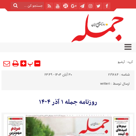
پ
گروه :
آرشیو
شناسه :
219684
۳۰ آبان ۱۴۰۴ - ۲۳:۴۹
ارسال توسط :
writer1
روزنامه جمله ۱ آذر ۱۴۰۴