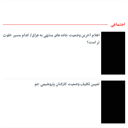
غربی روان است
اقتصادی
وزارت کشور چه برنامه ای برای مرز مهران دارد؟
بلایی که کارت های بازرگانی اجاره ای سر صادرات آورد
دنده معکوس شورای رقابت!
نشست مشترک بنیاد شهید تهران بزرگ و بیمه دی با محوریت
بهبود خدمات درمانی ایثارگران
استقرار تیم و تجهیزات پزشکی توسط بیمه دی در مرز مهران