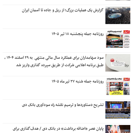
گزارش یک عملیات بزرگ؛ از ریل و جاده تا آسمان ایران
روزنامه جمله پنجشنبه ۱۸ تیر ۱۴۰۵
سود سهامداران برای عملکرد سال مالی منتهی ‌ به ۲۹ اسفند ۱۴۰۴ ،
طبق برنامه اعلامی شرکت از طریق سپرده گذاری واریز شد
روزنامه جمله شنبه ۲۷ تیرماه ۱۴۰۵
تشریح دستاوردها و ترسیم نقشه راه سودآوری بانک دی
پایان عصر «اضافه برداشت» در بانک دی / هدف‌گذاری برای