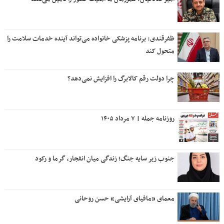
ظفرقندی: برنامه پزشکی خانواده می‌تواند آینده خدمات سلامت را
متحول کند
چرا دولت رقم کالابرگ را افزایش نمی‌دهد؟
روزنامه جمله | ۷ مرداد ۱۴۰۵
جنوب زیر سایه جنگ؛ زندگی میان انفجار، گرما و رکود
معمای «مافیای آرایشی» حسن روحانی