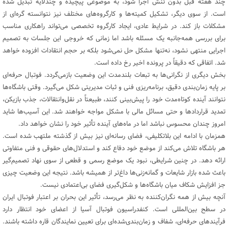
چند هفته قبل بدون تنش اجرا شود، به موضوعی پیچیده و چندلایه تبدیل شده
است. از سوی دیگر، تشکیل کمیته‌ها و کارگروه‌های مختلف نیز نتوانسته گره‌ای از
مشکلات باز کند. در شرایط عادی، ایجاد کارگروه تخصصی می‌تواند راهکاری مناسب
برای بررسی همه‌جانبه یک مسئله باشد اما زمانی که خروجی این جلسات به تصمیم
اجرایی منتهی نشود، نه‌تنها مشکل حل نمی‌شود بلکه بر حجم انتقادات افزوده خواهد
شد. اتفاقی که دقیقاً در پرونده اخیر رخ داده است.
بخش دیگری از نگرانی‌ها به تبعات بلندمدت این وضعیت بازمی‌گردد. فوتبال حرفه‌ای
بر پایه زمان‌بندی دقیق، برنامه‌ریزی فنی و ثبات مدیریتی شکل می‌گیرد. وقتی باشگاه‌ها
نتوانند آینده کوتاه‌مدت خود را پیش‌بینی کنند، طبیعتاً در نقل‌وانتقالات، جذب بازیکن،
تمدید قراردادها و حتی مسائل مالی با مشکل مواجه خواهند شد. این آسیب‌ها شاید
امروز چندان محسوس نباشد اما در ماه‌های آینده تأثیر خود را نشان خواهد داد.
همزمان با ادامه این بلاتکلیفی، فضای رسانه‌ای نیز بیش از گذشته ملتهب شده است.
هر باشگاه تلاش می‌کند از موضع خود دفاع کند و استدلال‌های حقوقی و فنی متفاوتی
ارائه دهد. در چنین شرایطی، نبود یک موضع رسمی و قطعی از سوی نهاد تصمیم‌گیر
باعث شده بازار شایعات و گمانه‌زنی‌ها داغ‌تر از همیشه باشد. نتیجه این وضعیت چیزی
جز افزایش شکاف میان باشگاه‌ها و شکل‌گیری فضای بی‌اعتمادی نیست.
آنچه بیش از همه نگران‌کننده به نظر می‌رسد، تأثیر این بحران بر اعتبار فوتبال ایران
در سطح بین‌المللی است. کنفدراسیون فوتبال آسیا از اعضای خود انتظار دارد
فرآیندهای حرفه‌ای، شفاف و زمان‌بندی‌شده‌ای برای تعیین نمایندگان قاره داشته باشند.