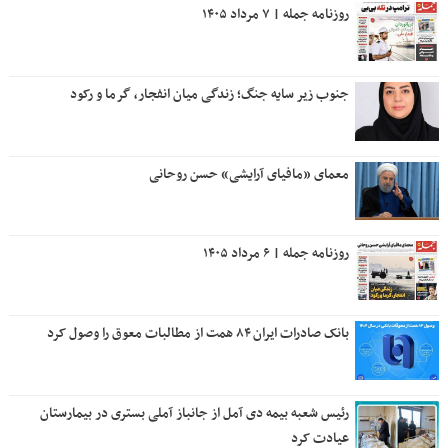
روزنامه جمله | ۷ مرداد ۱۴۰۵
جنوب زیر سایه جنگ؛ زندگی میان انفجار، گرما و رکود
معمای «مافیای آرایشی» حسن روحانی
روزنامه جمله | ۶ مرداد ۱۴۰۵
بانک صادرات ایران ۸۴ همت از مطالبات معوق را وصول کرد
رئیس شعبه بیمه دی آمل از جانباز آملی بستری در بیمارستان
عیادت کرد