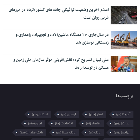
اعلام آخرین وضعیت ترافیکی جاده های کشور/تردد در مرزهای
غربی روان است
در سال‌جاری ۲۱۰ دستگاه ماشین‌آلات و تجهیزات راهداری و
زمستانی نوسازی شد
علی نبیان تشریح کرد؛ نقش‌آفرینی موثر سازمان ملی زمین و
مسکن در توسعه راه‌ها
برچسب‌ها
آمریکا
اخبار
اربعین
استقلال
(31)
(32)
(302)
(32)
اسرائیل
اقتصاد
انتخابات
ایران
(160)
(82)
(66)
(39)
ایرانسل
بانک
بانک سینا
بانک صادرات
(62)
(32)
(71)
(58)