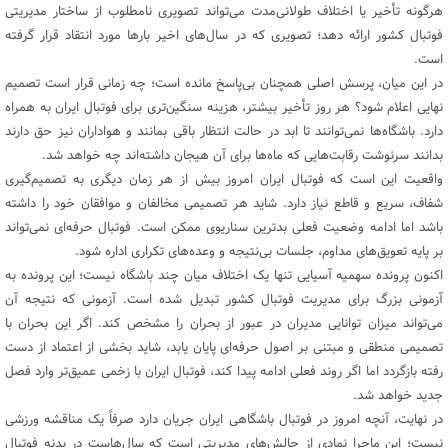
هرگونه تأخیر یا اختلاف طولانی‌مدت می‌تواند تصویری نامطلوب از ساختار مدیریتی
فوتبال کشور ارائه دهد؛ تصویری که در سال‌های اخیر بارها مورد انتقاد قرار گرفته
است.
در این میان، پرسش اصلی همچنان بی‌پاسخ مانده است؛ چه زمانی قرار است تصمیم
نهایی اعلام شود؟ هر روز تأخیر بیشتر، هزینه سنگین‌تری برای فوتبال ایران به همراه
دارد. باشگاه‌ها نمی‌توانند تا ابد در حالت انتظار باقی بمانند و هواداران نیز حق دارند
بدانند سرنوشت رقابت‌هایی که ماه‌ها برای آن هیجان داشته‌اند چه خواهد شد.
واقعیت این است که فوتبال ایران امروز بیش از هر زمان دیگری به تصمیم‌گیری
شفاف، سریع و قاطع نیاز دارد. شاید هر تصمیمی مخالفان و موافقان خود را داشته
باشد اما ادامه وضعیت فعلی بدترین سناریوی ممکن است. فوتبال حرفه‌ای نمی‌تواند
بر پایه تعویق‌های مداوم، جلسات بی‌نتیجه و وعده‌های تکراری اداره شود.
اکنون پرونده سهمیه آسیایی تنها یک اختلاف میان چند باشگاه نیست؛ این پرونده به
آزمونی بزرگ برای مدیریت فوتبال کشور تبدیل شده است. آزمونی که نتیجه آن
می‌تواند میزان توانایی مدیران در عبور از بحران را مشخص کند. اگر این بحران با
تصمیمی منطقی و مبتنی بر اصول حرفه‌ای پایان یابد، شاید بخشی از اعتماد از دست
رفته بازگردد اما اگر روند فعلی ادامه پیدا کند، فوتبال ایران با زخمی عمیق‌تر وارد فصل
جدید خواهد شد.
در نهایت، آنچه امروز در فوتبال باشگاهی ایران جریان دارد صرفاً یک مناقشه ورزشی
نیست؛ این ماجرا نمادی از چالش‌های مدیریتی است که سال‌هاست در بدنه فوتبال