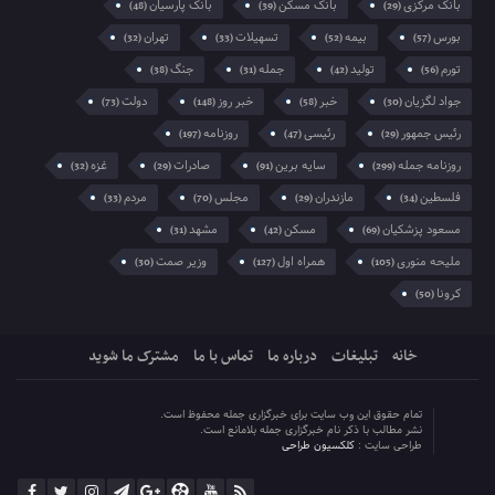
بانک مرکزی
بانک مسکن
بانک پارسیان
(48)
(39)
(29)
بورس
بیمه
تسهیلات
تهران
(32)
(33)
(52)
(57)
تورم
تولید
جمله
جنگ
(38)
(31)
(42)
(56)
جواد لگزیان
خبر
خبر روز
دولت
(73)
(148)
(58)
(30)
رئیس جمهور
رئیسی
روزنامه
(197)
(47)
(29)
روزنامه جمله
سایه برین
صادرات
غزه
(32)
(29)
(91)
(299)
فلسطین
مازندران
مجلس
مردم
(33)
(70)
(29)
(34)
مسعود پزشکیان
مسکن
مشهد
(31)
(42)
(69)
ملیحه منوری
همراه اول
وزیر صمت
(30)
(127)
(105)
کرونا
(50)
خانه
تبلیغات
درباره ما
تماس با ما
مشترک ما شوید
تمام حقوق این وب سایت برای خبرگزاری جمله محفوظ است.
نشر مطالب با ذکر نام خبرگزاری جمله بلامانع است.
طراحی سایت :
کلکسیون طراحی