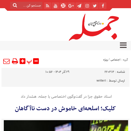
پ
گروه :
اجتماعی
/
ویژه
شناسه :
220414
۲۹ آذر ۱۴۰۴ - ۱۰:۵۶
ارسال توسط :
writer1
استاد حقوق جزا در گفت‌و‌‌گوی اختصاصی با جمله، هشدار داد
کلیک؛ اسلحه‌ای خاموش در دست ناآگاهان