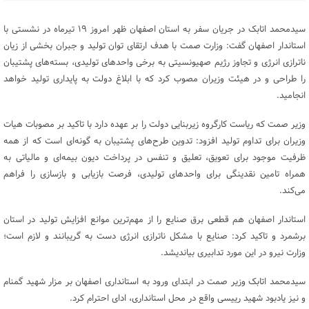
سید‌محمد اتابک در جریان سفر به استان اصفهان ظهر امروز ۱۹ تیرماه در نشستی با
استاندار اصفهان گفت: وزارت صمت با هدف ارتقای توان تولید و جبران بخشی از زیان
ناترازی انرژی و تجاوز رژیم صهیونسیتی به برخی واحد‌های تولیدی، بسته‌های پشتیبان
را طراحی و در هیئت وزیران مصوب کرد که با ابلاغ دولت به پایداری تولید خواهد
انجامید.
وزیر صمت که ریاست کارگروه زیر‌بنایی دولت را بر عهده دارد با تاکید بر مصوبات هیات
وزیران برای تداوم تولید افزود: تدوین طرح‌های پشتیبان به گونه‌ای است که از همه
ظرفیت موجود برای تعویق، تعلیق و تنفس در پرداخت دیون بیمه‌ای و مالیاتی به
همراه تامین نقدینگی برای واحد‌های تولیدی، فرصت بازیابی و بازسازی را فراهم
می‌کند.
استاندار اصفهان هم قطعی برق صنایع را از مهم‌ترین موانع افزایش تولید در استان
بر‌شمرد و تاکید کرد: صنایع با مشکل ناترازی انرژی دست به گریبانند و لازم است؛
وزارت نیرو در این مورد تدابیری بیاندیشد.
سیدمحمد اتابک وزیر صمت در ابتدای ورود به استانداری اصفهان بر مزار شهید گمنام
و نیز یادبود شهید رییسی واقع در محل استانداری، ادای احترام کرد.