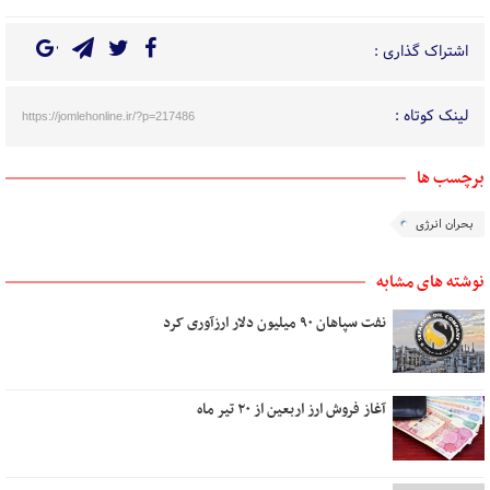
اشتراک گذاری :
لینک کوتاه :
https://jomlehonline.ir/?p=217486
برچسب ها
بحران انرژی
نوشته های مشابه
نفت سپاهان ۹۰ میلیون دلار ارزآوری کرد
آغاز فروش ارز اربعین از ۲۰ تیر ماه