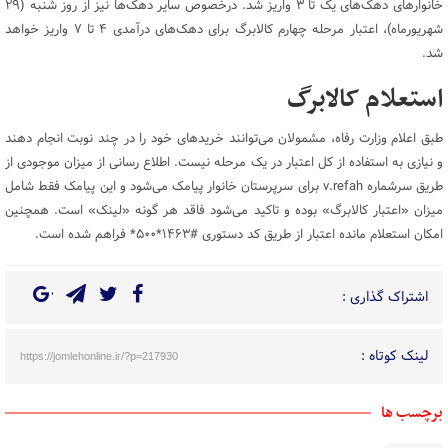
خانوارهای دهک‌های یک تا ۳ واریز شد. درخصوص سایر دهک‌ها نیز از روز شنبه (۲۹
شهریورماه)، اعتبار مرحله چهارم کالابرگ برای دهک‌های درآمدی ۴ تا ۷ واریز خواهد
شد.
استعلام کالابرگ
طبق اعلام وزارت رفاه، ​مشمولان می‌توانند خریدهای خود را در چند نوبت انجام دهند
و نیازی به استفاده از کل اعتبار در یک مرحله نیست. اطلاع رسانی از میزان موجودی از
طریق سرشماره v.refah برای سرپرستان خانوار پیامک می‌شود و این پیامک فقط شامل
میزان «اعتبار کالابرگ» بوده و تاکید می‌شود فاقد هر گونه «لینک» است. همچنین
امکان استعلام مانده اعتبار از طریق کد دستوری #۱۴۶۳*۵۰۰* فراهم شده است.
اشتراک گذاری :
لینک کوتاه :
https://jomlehonline.ir/?p=217930
برچسب ها