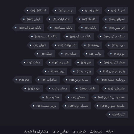
آمریکا
اخبار
اربعین
استقلال
(31)
(32)
(302)
(32)
اسرائیل
اقتصاد
انتخابات
ایران
(160)
(82)
(66)
(39)
ایرانسل
بانک
بانک سینا
بانک صادرات
(62)
(32)
(71)
(58)
بانک مرکزی
بانک مسکن
بانک پارسیان
(48)
(39)
(29)
بورس
بیمه
تسهیلات
تهران
(32)
(33)
(52)
(57)
تورم
تولید
جمله
جنگ
(38)
(31)
(42)
(56)
جواد لگزیان
خبر
خبر روز
دولت
(73)
(148)
(58)
(30)
رئیس جمهور
رئیسی
روزنامه
(197)
(47)
(29)
روزنامه جمله
سایه برین
صادرات
غزه
(32)
(29)
(91)
(299)
فلسطین
مازندران
مجلس
مردم
(33)
(70)
(29)
(34)
مسعود پزشکیان
مسکن
مشهد
(31)
(42)
(69)
ملیحه منوری
همراه اول
وزیر صمت
(30)
(127)
(105)
کرونا
(50)
خانه
تبلیغات
درباره ما
تماس با ما
مشترک ما شوید