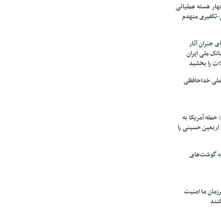
ار هسته‌ عملیاتی
-تکفیری منهدم
 جبران آثار
بانک ملی ایران
ات را بخشید
 ملی خداحافظی
 حمله آمریکا به
ن اربعین حسینی را
ره گوشت‌های
زمان ما امنیت
کنند