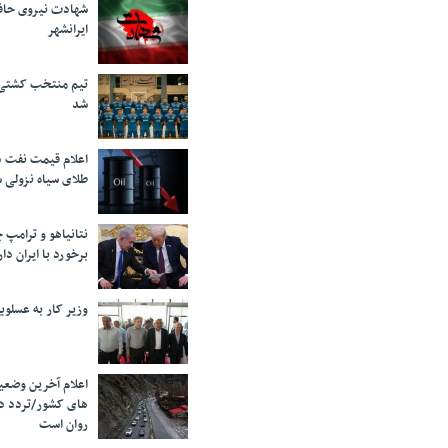
شهادت نیروی حاف
ایرانشهر
تیم منتخب کشتی آ
شد
اعلام قیمت نفت د
طلای سیاه نزولی 
نتانیاهو و ترامپ 
برخورد با ایران دار
وزیر کار به عسلوی
اعلام آخرین وضعی
های کشور/تردد د
روان است