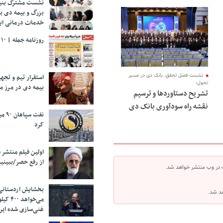
نشست مشترک بنیا
بزرگ و بیمه دی ب
خدمات درمانی ایث
روزنامه جمله | ۱۰ مرداد ۱۴۰۵
نشست فصل تحقق، بانک دی در مسیر
استقرار تیم و تج
تحول؛
بیمه دی در مرز م
تشریح دستاوردها و ترسیم
نقشه راه سودآوری بانک دی
نفت 
کرد
اولین فیلم منتشر 
از رفع حصر/ببینی
 در وب منتشر خواهد شد.
بخشایش اردستانی
هد شد.
می‌خواهد 
غنی‌سازی شده ایرا