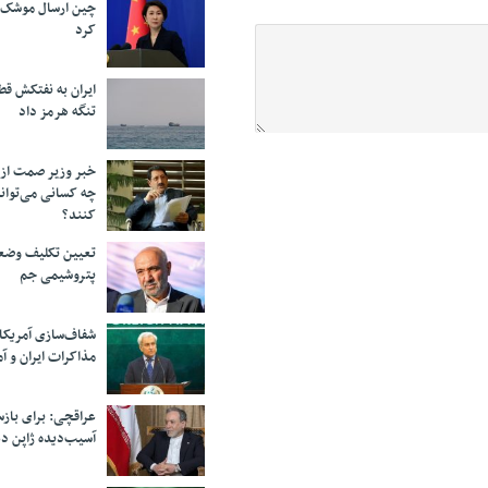
چین ارسال موشک ب
کرد
ایران به نفتکش قط
تنگه هرمز داد
خبر وزیر صمت از 
چه کسانی می‌توانن
کنند؟
تعیین تکلیف وضع
پتروشیمی جم
شفاف‌سازی آمریکا
مذاکرات ایران و آم
عراقچی: برای باز
آسیب‌دیده ژاپن دع