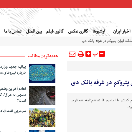
اخبار ایران
آرشیوها
گالری عکس
گالری فیلم
بین الملل
تماس با ما
پ
جدیدترین مطالب
بیانیه جدید وزارت
درباره نیروهای م
اعلام آخرین وضع
منتهی به عراق/ ک
آخرین روز نمایشگاه ایران پتروکم کیش با امضای 3 تفاهم‌نامه همکاری
است؟
د.
سرمربی نفت آبا