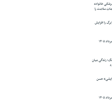
پزشکی خانواده
مات سلامت را
برگ را افزایش
گ؛ زندگی میان
د
رایشی» حسن