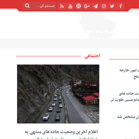
شنبه, ۱۷ مرداد , ۱۴۰۵
| 24 صفر 1448
Saturday, 8 August , 2026
اجتماعی
 امور خارجه
سلح
یت جاده های
دام مسیر خلوت تر
دان مشخص شد
اعلام آخرین وضعیت جاده های منتهی به